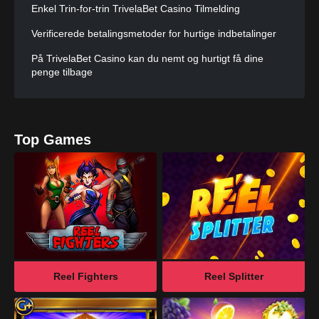
Enkel Trin-for-trin TrivelaBet Casino Tilmelding
Verificerede betalingsmetoder for hurtige indbetalinger
På TrivelaBet Casino kan du nemt og hurtigt få dine
penge tilbage
Behandlingstider og betalingsmetoder
Grænser Og Spillerkontrol For Ansvarligt Spil
Top Games
Reel Fighters
Reel Splitter