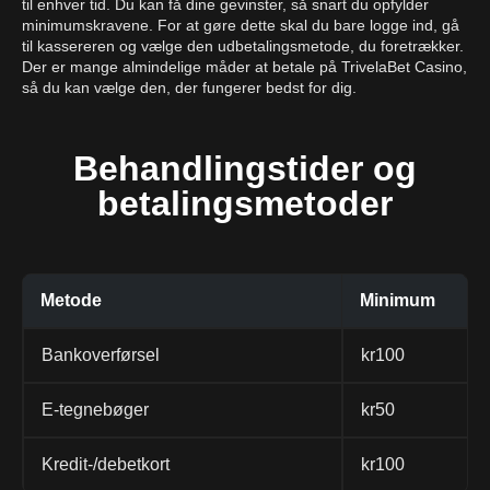
til enhver tid. Du kan få dine gevinster, så snart du opfylder
minimumskravene. For at gøre dette skal du bare logge ind, gå
til kassereren og vælge den udbetalingsmetode, du foretrækker.
Der er mange almindelige måder at betale på TrivelaBet Casino,
så du kan vælge den, der fungerer bedst for dig.
Behandlingstider og
betalingsmetoder
Metode
Minimum
Bankoverførsel
kr100
E-tegnebøger
kr50
Kredit-/debetkort
kr100