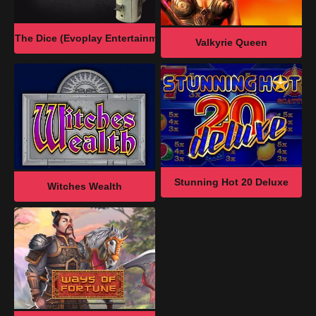
oll The Dice (Evoplay Entertainment)
Valkyrie Queen
Stunning Hot 20 Deluxe
Witches Wealth