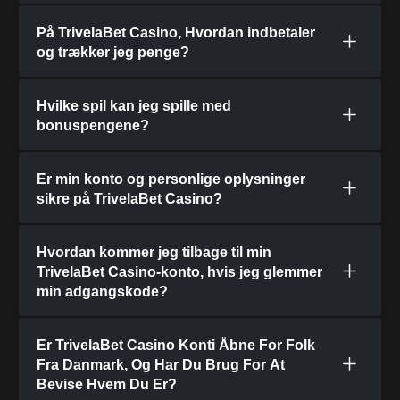
På TrivelaBet Casino, Hvordan indbetaler
og trækker jeg penge?
Hvilke spil kan jeg spille med
bonuspengene?
Er min konto og personlige oplysninger
sikre på TrivelaBet Casino?
Hvordan kommer jeg tilbage til min
TrivelaBet Casino-konto, hvis jeg glemmer
min adgangskode?
Er TrivelaBet Casino Konti Åbne For Folk
Fra Danmark, Og Har Du Brug For At
Bevise Hvem Du Er?