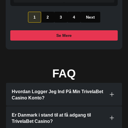
1
2
3
4
Next
Se Mere
FAQ
Hvordan Logger Jeg Ind På Min TrivelaBet
Casino Konto?
Er Danmark i stand til at få adgang til
TrivelaBet Casino?