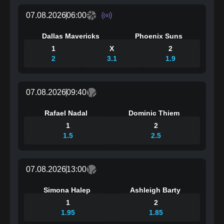
07.08.2026
06:00
Dallas Mavericks
Phoenix Suns
1
X
2
2
3.1
1.9
07.08.2026
09:40
Rafael Nadal
Dominic Thiem
1
2
1.5
2.5
07.08.2026
13:00
Simona Halep
Ashleigh Barty
1
2
1.95
1.85