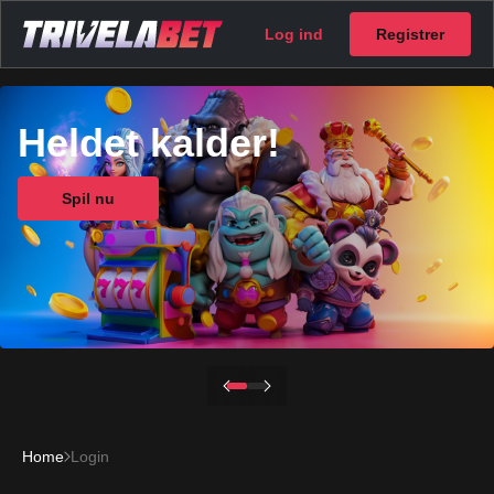
Log ind
Registrer
Heldet kalder!
Spil nu
Home
Login