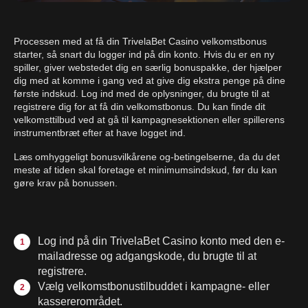
Processen med at få din TrivelaBet Casino velkomstbonus
starter, så snart du logger ind på din konto. Hvis du er en ny
spiller, giver webstedet dig en særlig bonuspakke, der hjælper
dig med at komme i gang ved at give dig ekstra penge på dine
første indskud. Log ind med de oplysninger, du brugte til at
registrere dig for at få din velkomstbonus. Du kan finde dit
velkomsttilbud ved at gå til kampagnesektionen eller spillerens
instrumentbræt efter at have logget ind.
Læs omhyggeligt bonusvilkårene og-betingelserne, da du det
meste af tiden skal foretage et minimumsindskud, før du kan
gøre krav på bonussen.
Log ind på din TrivelaBet Casino konto med den e-
mailadresse og adgangskode, du brugte til at
registrere.
Vælg velkomstbonustilbuddet i kampagne- eller
kassererområdet.